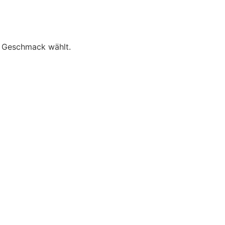
s Geschmack wählt.
Hochzeitstorten
Sweet Catering
Online Showro