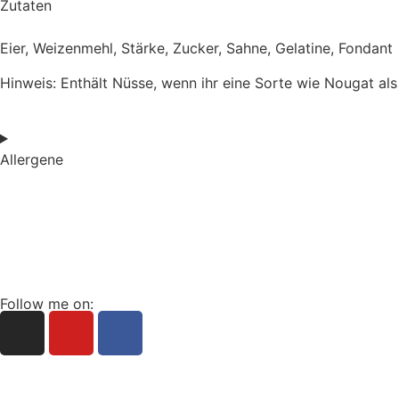
Zutaten
Eier, Weizenmehl, Stärke, Zucker, Sahne, Gelatine, Fondant
Hinweis: Enthält Nüsse, wenn ihr eine Sorte wie Nougat al
Allergene
Home
Süsse Meisterwerke
Follow me on:
+49 162 2133260
info@cake-artist.de