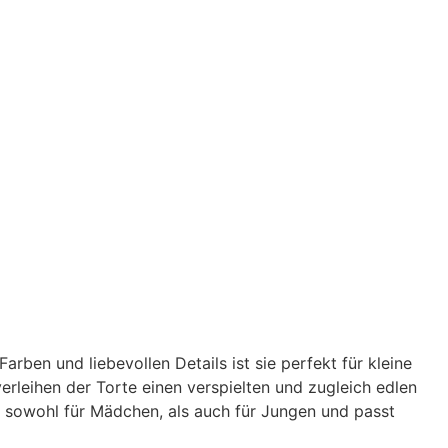
Shop
Süße Leckereien
Backkurse
Zur Kasse
ben und liebevollen Details ist sie perfekt für kleine
erleihen der Torte einen verspielten und zugleich edlen
h sowohl für Mädchen, als auch für Jungen und passt