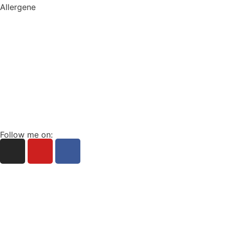
Allergene
Home
Süsse Meisterwerke
Hochzeitstorten
Sweet Catering
Online Showroom
Me & my Cakes
Kontakt
Follow me on:
+49 162 2133260
info@cake-artist.de